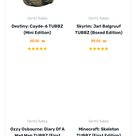
(!חדש) Tubbz
(!חדש) Tubbz
Destiny: Cayde-6 TUBBZ
Skyrim: Jarl Balgruuf
(Mini Edition)
TUBBZ (Boxed Edition)
49.00
₪
99.00
₪
(!חדש) Tubbz
(!חדש) Tubbz
Ozzy Osbourne: Diary Of A
Minecraft: Skeleton
Mad Man TUBBZ (First
TUBBZ (First Edition)