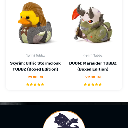
(!חדש) Tubbz
(!חדש) Tubbz
Skyrim: Ulfric Stormcloak
DOOM: Marauder TUBBZ
TUBBZ (Boxed Edition)
(Boxed Edition)
99.00
₪
99.00
₪