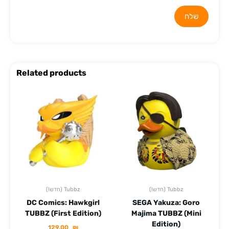
Related products
(!חדש) Tubbz
(!חדש) Tubbz
DC Comics: Hawkgirl
SEGA Yakuza: Goro
TUBBZ (First Edition)
Majima TUBBZ (Mini
Edition)
129.00
₪