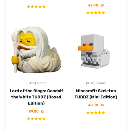
49.00
₪
(!חדש) Tubbz
(!חדש) Tubbz
Lord of the Rings: Gandalf
Minecraft: Skeleton
the White TUBBZ (Boxed
TUBBZ (Mini Edition)
Edition)
49.00
₪
99.00
₪