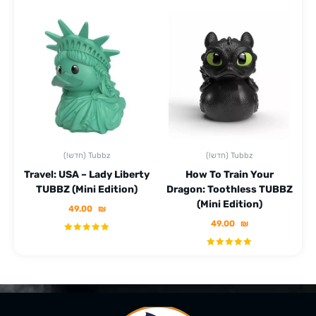
(!חדש) Tubbz
(!חדש) Tubbz
Travel: USA – Lady Liberty
How To Train Your
TUBBZ (Mini Edition)
Dragon: Toothless TUBBZ
(Mini Edition)
49.00
₪
49.00
₪