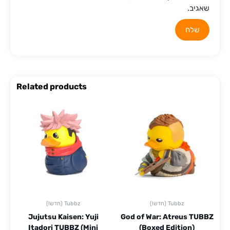
שאגיב.
Related products
(!חדש) Tubbz
(!חדש) Tubbz
Jujutsu Kaisen: Yuji
God of War: Atreus TUBBZ
Itadori TUBBZ (Mini
(Boxed Edition)