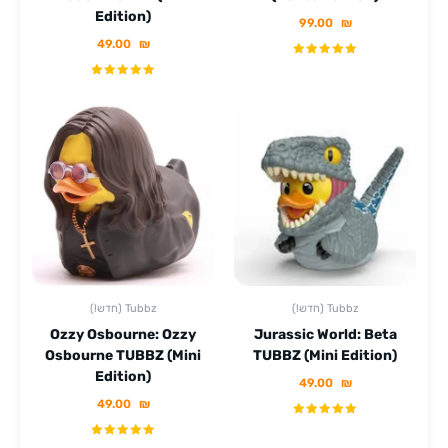
Edition)
99.00
₪
49.00
₪
(!חדש) Tubbz
(!חדש) Tubbz
Ozzy Osbourne: Ozzy
Jurassic World: Beta
Osbourne TUBBZ (Mini
TUBBZ (Mini Edition)
Edition)
49.00
₪
49.00
₪