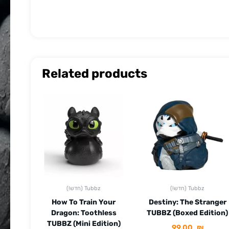
Related products
(!חדש) Tubbz
(!חדש) Tubbz
How To Train Your
Destiny: The Stranger
Dragon: Toothless
TUBBZ (Boxed Edition)
TUBBZ (Mini Edition)
99.00
₪