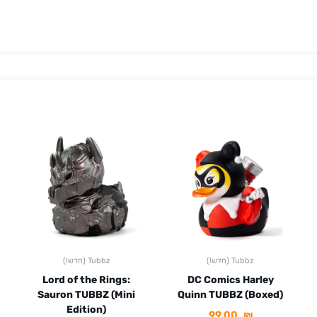
(!חדש) Tubbz
(!חדש) Tubbz
Lord of the Rings:
DC Comics Harley
Sauron TUBBZ (Mini
Quinn TUBBZ (Boxed)
Edition)
99.00
₪