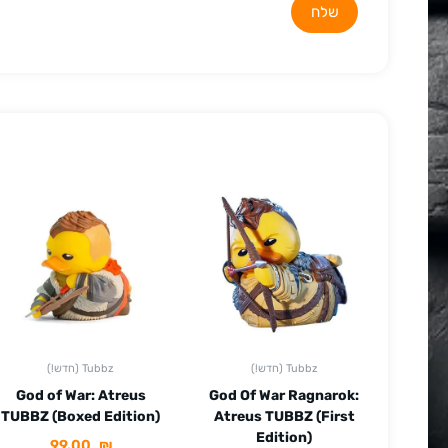
(!חדש) Tubbz
(!חדש) Tubbz
God of War: Atreus
God Of War Ragnarok:
TUBBZ (Boxed Edition)
Atreus TUBBZ (First
Edition)
99.00
₪