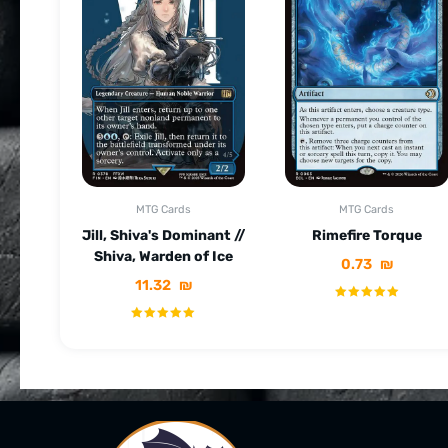
MTG Cards
MTG Cards
Jill, Shiva's Dominant //
Rimefire Torque
Shiva, Warden of Ice
0.73
₪
11.32
₪