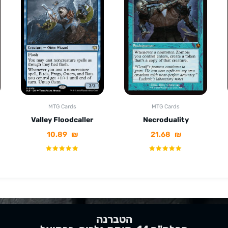
MTG Cards
MTG Cards
Valley Floodcaller
Necroduality
10.89
₪
21.68
₪
הטברנה