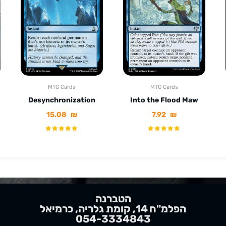
MTG Cards
MTG Cards
Desynchronization
Into the Flood Maw
15.08
₪
7.92
₪
הטברנה
הפלמ"ח 14, קומת גלריה, כרמיאל
054-3334843