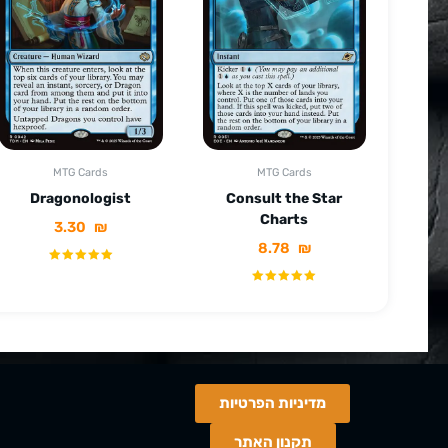
MTG Cards
MTG Cards
Dragonologist
Consult the Star
Charts
3.30
₪
8.78
₪
מדיניות הפרטיות
תקנון האתר