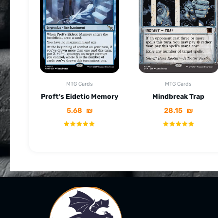
MTG Cards
MTG Cards
Proft's Eidetic Memory
Mindbreak Trap
5.68
₪
28.15
₪