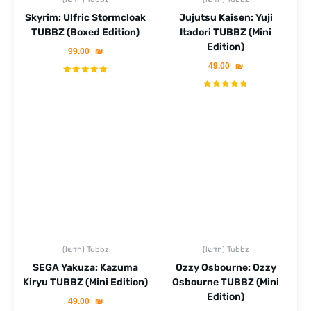
Skyrim: Ulfric Stormcloak
Jujutsu Kaisen: Yuji
TUBBZ (Boxed Edition)
Itadori TUBBZ (Mini
Edition)
99.00
₪
49.00
₪
(!חדש) Tubbz
(!חדש) Tubbz
SEGA Yakuza: Kazuma
Ozzy Osbourne: Ozzy
Kiryu TUBBZ (Mini Edition)
Osbourne TUBBZ (Mini
Edition)
49.00
₪