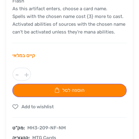
Flash
As this artifact enters, choose a card name.
Spells with the chosen name cost {3} more to cast.
Activated abilities of sources with the chosen name
can't be activated unless they're mana abilities.
קיים במלאי
-
+
הוספה לסל
Add to wishlist
MH3-209-NF-NM
מק"ט:
MTG Cards
קטגוריה: