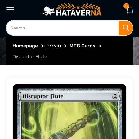
0
>
MTG Cards
>
מוצרים
>
Homepage
Disruptor Flute