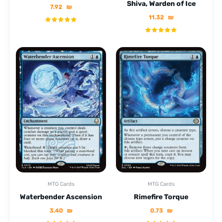
Shiva, Warden of Ice
7.92
₪
11.32
₪
MTG Cards
MTG Cards
Waterbender Ascension
Rimefire Torque
3.40
₪
0.73
₪