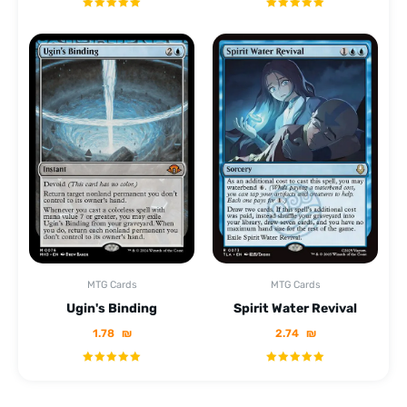
MTG Cards
MTG Cards
Ugin's Binding
Spirit Water Revival
1.78
₪
2.74
₪