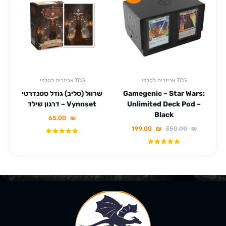
אביזרים לקלפי TCG
אביזרים לקלפי TCG
Gamegenic – Star Wars:
שרוול (סליב) גודל סטנדרטי
Unlimited Deck Pod –
דרגון שילד – Vynnset
Black
65.00
₪
199.00
₪
350.00
₪