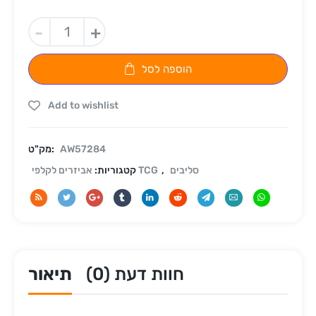
-
+
הוספה לסל
Add to wishlist
AW57284
מק"ט:
סליבים
,
אביזרים לקלפי TCG
קטגוריות:
חוות דעת (0)
תיאור