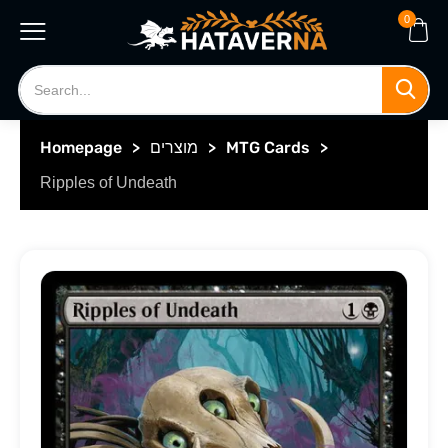
0
>
MTG Cards
>
מוצרים
>
Homepage
Ripples of Undeath