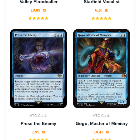
Valley Floodcaller
Starfield Vocalist
10.89
₪
6.20
₪
MTG Cards
MTG Cards
Press the Enemy
Gogo, Master of Mimicry
1.95
₪
10.43
₪