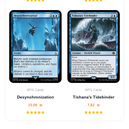
MTG Cards
MTG Cards
Desynchronization
Tishana's Tidebinder
15.08
₪
7.82
₪