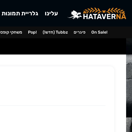
עלינו
גלריית תמונות
On Sale!
פיגרים
(!חדש) Tubbz
Pop!
משחקי קופס