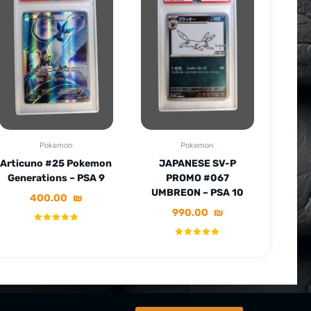
Pokemon
Pokemon
Articuno #25 Pokemon
JAPANESE SV-P
Generations – PSA 9
PROMO #067
UMBREON – PSA 10
400.00
₪
990.00
₪