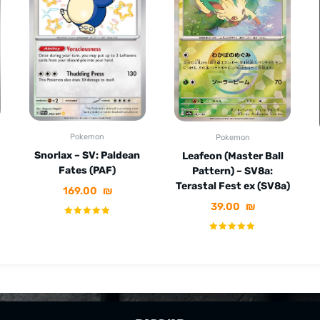
Pokemon
Pokemon
Snorlax – SV: Paldean
Leafeon (Master Ball
Fates (PAF)
Pattern) – SV8a:
Terastal Fest ex (SV8a)
169.00
₪
39.00
₪