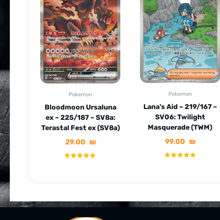
Pokemon
Pokemon
Lana's Aid – 219/167 –
Bloodmoon Ursaluna
SV06: Twilight
ex – 225/187 – SV8a:
Masquerade (TWM)
Terastal Fest ex (SV8a)
99.00
₪
29.00
₪