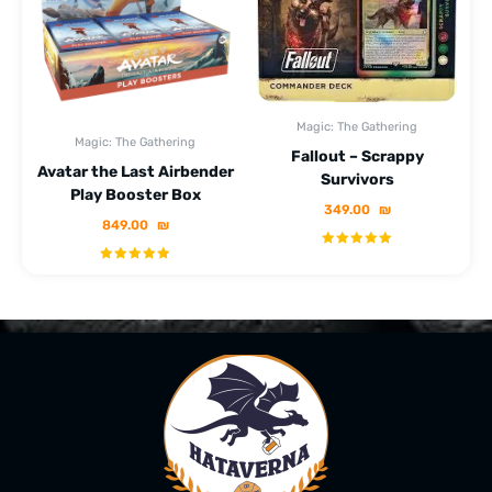
Magic: The Gathering
Magic: The Gathering
Fallout – Scrappy
Avatar the Last Airbender
Survivors
Play Booster Box
349.00
₪
849.00
₪