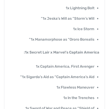
1x Lightning Bolt
1x Jeska’s Will as “Storm’s Will”
1x Ice Storm
1x Manamorphose as “Ororo Borealis”
1x Secret Lair x Marvel’s Captain America:
1x Captain America, First Avenger
1x Sigarda’s Aid as “Captain America’s Aid”
1x Flawless Maneuver
1x In the Trenches
1x Sword of War and Peace as “Shield of