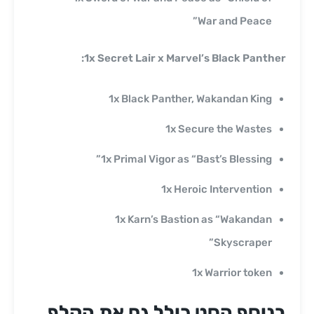
War and Peace”
1x Secret Lair x Marvel’s Black Panther:
1x Black Panther, Wakandan King
1x Secure the Wastes
1x Primal Vigor as “Bast’s Blessing”
1x Heroic Intervention
1x Karn’s Bastion as “Wakandan
Skyscraper”
1x Warrior token
בנוסף הסט כולל גם את הקלף