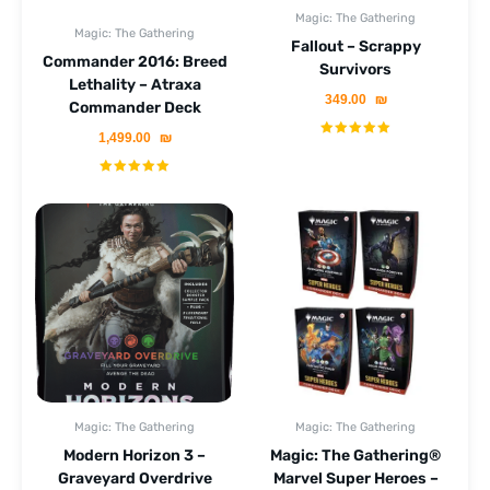
Magic: The Gathering
Magic: The Gathering
Fallout – Scrappy
Commander 2016: Breed
Survivors
Lethality – Atraxa
349.00
₪
Commander Deck
1,499.00
₪
Magic: The Gathering
Magic: The Gathering
Modern Horizon 3 –
Magic: The Gathering®
Graveyard Overdrive
Marvel Super Heroes –