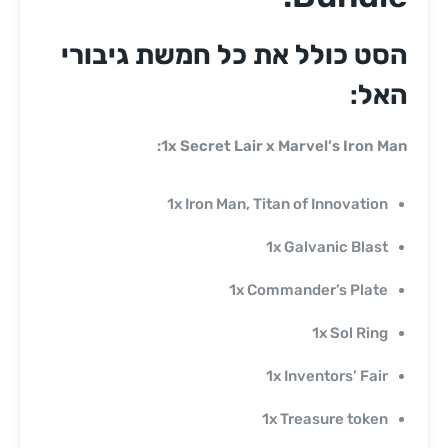
הסט כולל את כל חמשת גיבורי
האל:
1x Secret Lair x Marvel’s Iron Man:
1x Iron Man, Titan of Innovation
1x Galvanic Blast
1x Commander’s Plate
1x Sol Ring
1x Inventors’ Fair
1x Treasure token