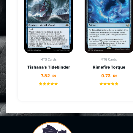
MTG Cards
MTG Cards
Tishana's Tidebinder
Rimefire Torque
7.82
₪
0.73
₪