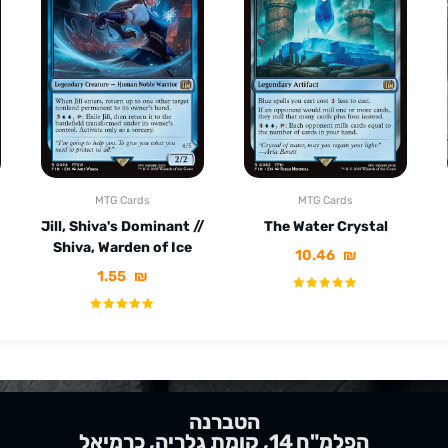
MTG Cards
MTG Cards
Jill, Shiva's Dominant //
The Water Crystal
Shiva, Warden of Ice
10.46
₪
1.55
₪
הטברנה
הפלמ"ח 14, קומת גלריה, כרמיאל