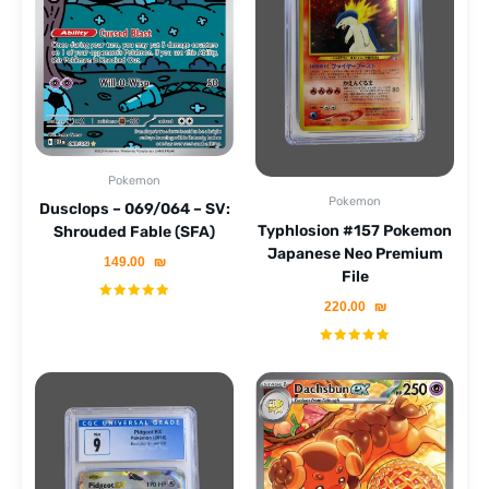
Pokemon
Pokemon
Dusclops – 069/064 – SV:
Typhlosion #157 Pokemon
Shrouded Fable (SFA)
Japanese Neo Premium
149.00
₪
File
220.00
₪