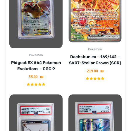
Pokemon
Pokemon
Dachsbun ex – 169/142 –
Pidgeot EX #64 Pokemon
SV07: Stellar Crown (SCR)
Evolutions – CGC 9
219.00
₪
55.00
₪