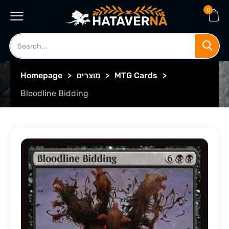
0
>
MTG Cards
>
מוצרים
>
Homepage
Bloodline Bidding