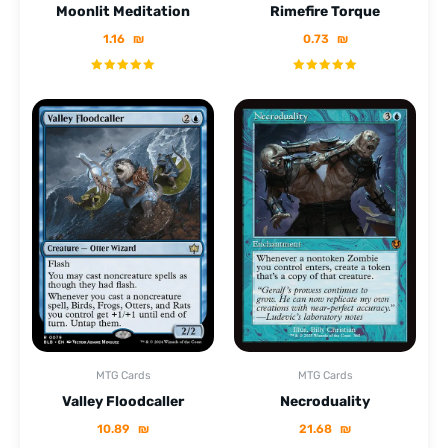
Moonlit Meditation
Rimefire Torque
1.16
₪
0.73
₪
MTG Cards
MTG Cards
Valley Floodcaller
Necroduality
10.89
₪
21.68
₪