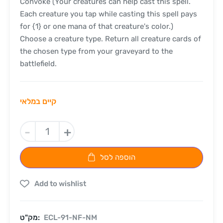
Convoke (Your creatures can help cast this spell.
Each creature you tap while casting this spell pays
for {1} or one mana of that creature's color.)
Choose a creature type. Return all creature cards of
the chosen type from your graveyard to the
battlefield.
קיים במלאי
-
+
הוספה לסל
Add to wishlist
ECL-91-NF-NM
מק"ט: