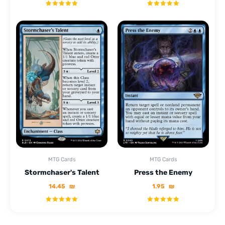
MTG Cards
MTG Cards
Stormchaser's Talent
Press the Enemy
14.45
₪
1.95
₪