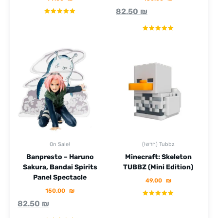
82.50
₪
(!חדש) Tubbz
On Sale!
Banpresto – Haruno
Minecraft: Skeleton
Sakura, Bandai Spirits
TUBBZ (Mini Edition)
Panel Spectacle
49.00
₪
150.00
₪
82.50
₪