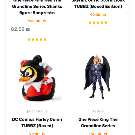
One Piece Film Red The
Skyrim: Ulfric Stormcloak
Grandline Series Shanks
TUBBZ (Boxed Edition)
figure Banpresto
99.00
₪
150.00
₪
82.50
₪
On Sale!
(!חדש) Tubbz
DC Comics Harley Quinn
One Piece King The
TUBBZ (Boxed)
Grandline Series
99.00
₪
150.00
₪