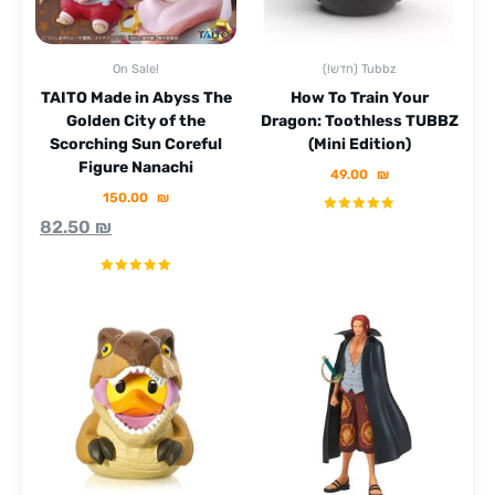
(!חדש) Tubbz
On Sale!
TAITO Made in Abyss The
How To Train Your
Golden City of the
Dragon: Toothless TUBBZ
Scorching Sun Coreful
(Mini Edition)
Figure Nanachi
49.00
₪
150.00
₪
82.50
₪