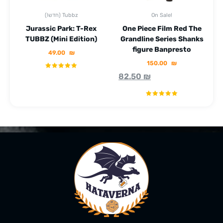
On Sale!
(!חדש) Tubbz
Jurassic Park: T-Rex
One Piece Film Red The
TUBBZ (Mini Edition)
Grandline Series Shanks
figure Banpresto
49.00
₪
150.00
₪
82.50
₪