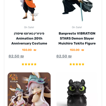
On Sale!
On Sale!
Banpresto VIBRATION
פיגיורין נארוטו שיפודן
Animation 20th
STARS Demon Slayer
Anniversary Costume
Muichiro Tokito Figure
150.00
₪
150.00
₪
82.50
₪
82.50
₪