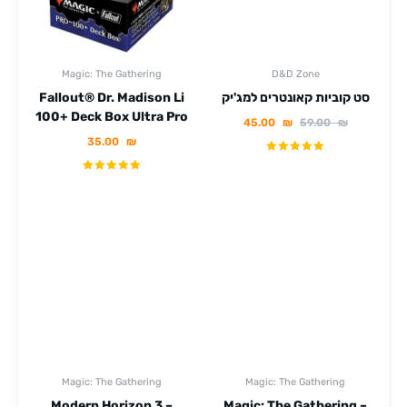
Magic: The Gathering
D&D Zone
סט קוביות קאונטרים למג'יק
Fallout® Dr. Madison Li
100+ Deck Box Ultra Pro
45.00
₪
59.00
₪
35.00
₪
Magic: The Gathering
Magic: The Gathering
Modern Horizon 3 –
Magic: The Gathering –