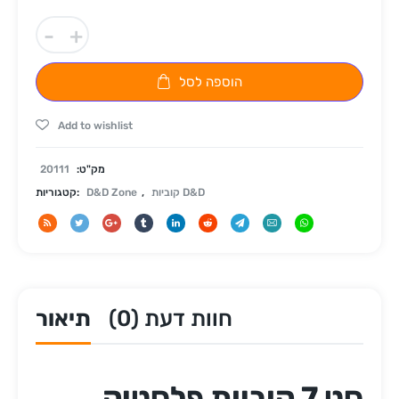
-
+
הוספה לסל
Add to wishlist
מק"ט:
20111
קוביות D&D
,
D&D Zone
קטגוריות:
חוות דעת (0)
תיאור
סט 7 קוביות פלסטיק