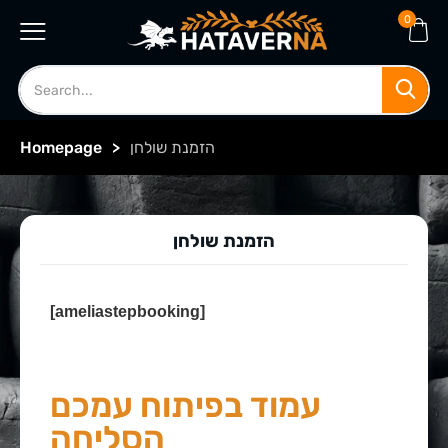
0
הזמנת שולחן
>
Homepage
הזמנת שולחן
[ameliastepbooking]
עמוד בפיתוח עמכם
הסליחה