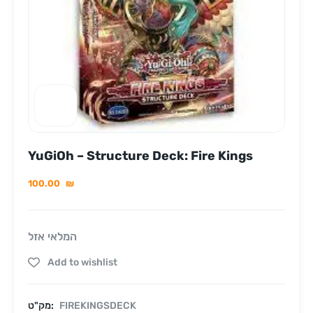
YuGiOh – Structure Deck: Fire Kings
100.00
₪
המלאי אזל
Add to wishlist
FIREKINGSDECK
מק"ט: