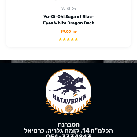
Yu-Gi-Oh
Yu-Gi-Oh! Saga of Blue-
Eyes White Dragon Deck
99.00
₪
הטברנה
הפלמ"ח 14, קומת גלריה, כרמיאל
054-3334843