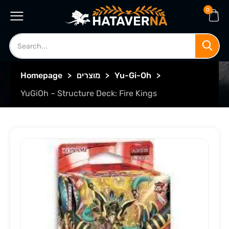
0
>
Yu-Gi-Oh
>
מוצרים
>
Homepage
YuGiOh – Structure Deck: Fire Kings