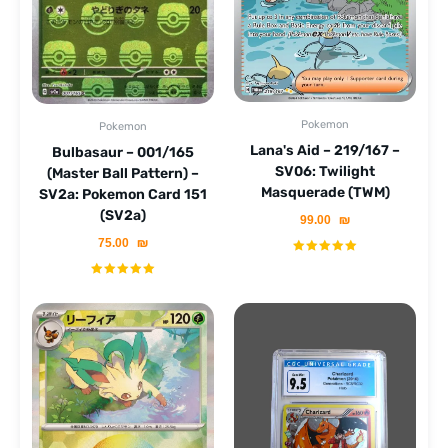
Pokemon
Pokemon
Lana's Aid – 219/167 –
Bulbasaur – 001/165
SV06: Twilight
(Master Ball Pattern) –
Masquerade (TWM)
SV2a: Pokemon Card 151
(SV2a)
99.00
₪
75.00
₪