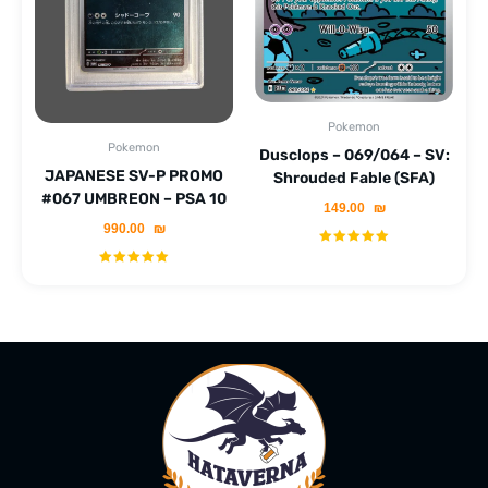
Pokemon
Pokemon
Dusclops – 069/064 – SV:
JAPANESE SV-P PROMO
Shrouded Fable (SFA)
#067 UMBREON – PSA 10
149.00
₪
990.00
₪