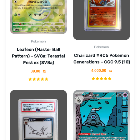
Pokemon
Pokemon
Leafeon (Master Ball
Charizard #RC5 Pokemon
Pattern) – SV8a: Terastal
Generations – CGC 9.5 (10)
Fest ex (SV8a)
4,000.00
₪
39.00
₪