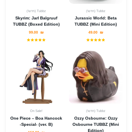
(!חדש) Tubbz
(!חדש) Tubbz
Skyrim: Jarl Balgruuf
Jurassic World: Beta
TUBBZ (Boxed Edition)
TUBBZ (Mini Edition)
99.00
₪
49.00
₪
(!חדש) Tubbz
On Sale!
One Piece – Boa Hancock
Ozzy Osbourne: Ozzy
-Special- (ver. B)
Osbourne TUBBZ (Mini
Edition)