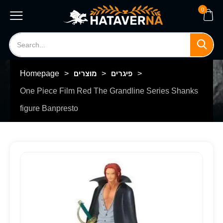
0
>
פיגרים
>
מוצרים
>
Homepage
One Piece Film Red The Grandline Series Shanks
figure Banpresto