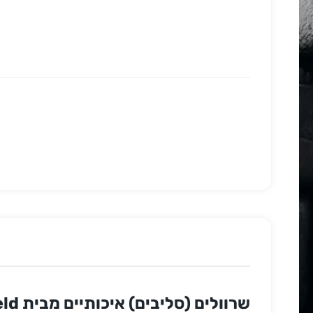
שרוולים (סליבים) איכותיים מבית Dragon Shield, בכל חבילה 100 שרוולים לקלפים בגודל סטנדרטי