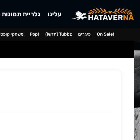
עלינו
גלריית תמונות
On Sale!
פיגרים
(!חדש) Tubbz
Pop!
משחקי קופס