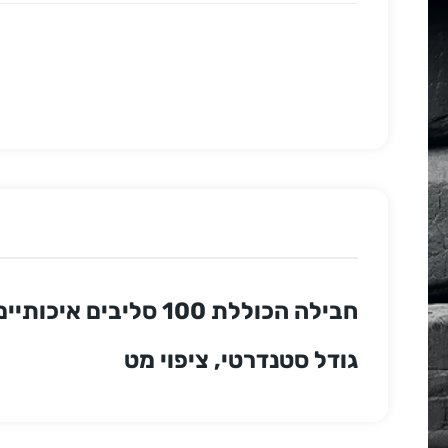
חבילה הכוללת 100 סליבים איכותיים מבית דרגון שילד להגנה מקסימלית על הקלפים
גודל סטנדרטי, ציפוי מט