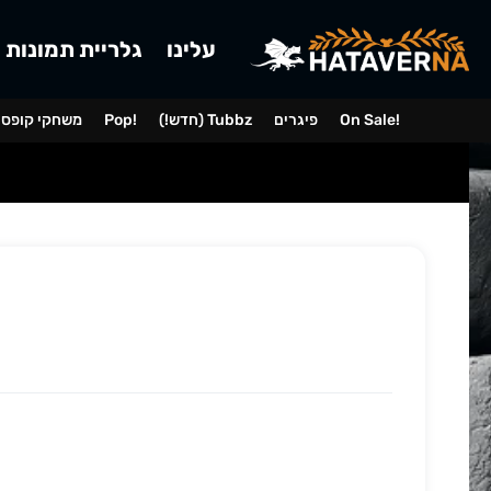
עלינו
גלריית תמונות
On Sale!
פיגרים
(!חדש) Tubbz
Pop!
משחקי קופס