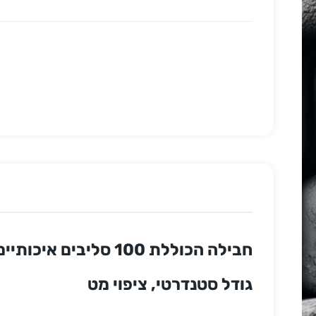
חבילה הכוללת 100 סליבים איכותיים מבית דרגון שילד להגנה מקסימלית על הקלפים
גודל סטנדרטי, ציפוי מט