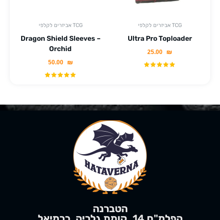
אביזרים לקלפי TCG
אביזרים לקלפי TCG
Dragon Shield Sleeves –
Ultra Pro Toploader
Orchid
25.00
₪
50.00
₪
הטברנה
הפלמ"ח 14, קומת גלריה, כרמיאל